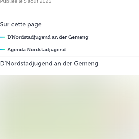
Publiée le 5 août 2026
i
n
c
Sur cette page
i
p
D'Nordstadjugend an der Gemeng
a
l
Agenda Nordstadjugend
D'Nordstadjugend an der Gemeng