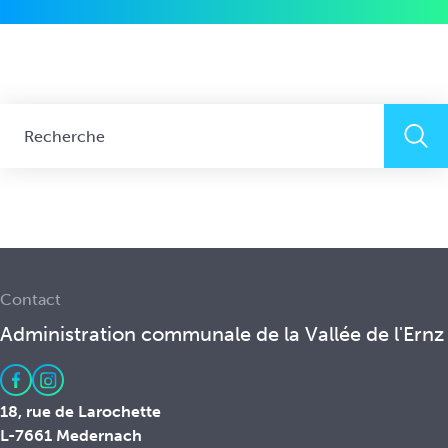
i
n
c
i
p
a
l
Contact
Administration communale de la Vallée de l'Ernz
18, rue de Larochette
L-7661 Medernach