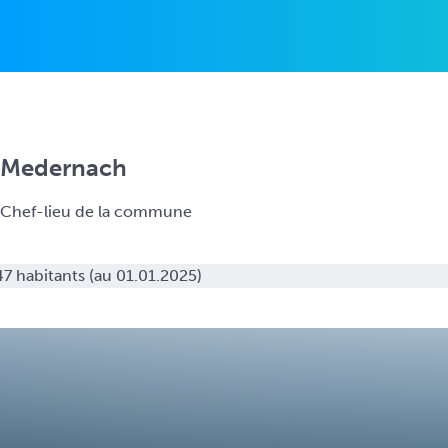
i
n
c
i
p
a
l
Medernach
Chef-lieu de la commune
7 habitants (au 01.01.2025)