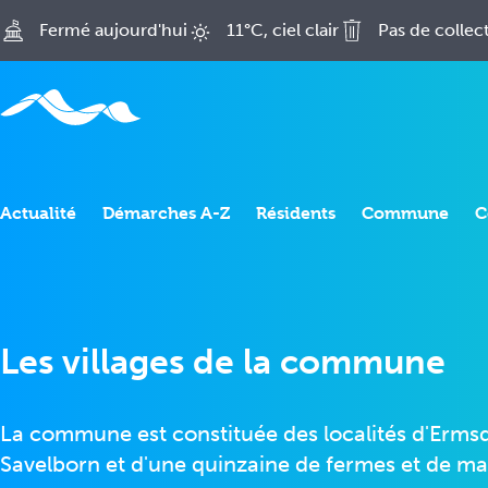
A
Fermé aujourd'hui
11°C, ciel clair
Pas de collec
c
c
é
d
e
r
Actualité
a
Démarches A-Z
Résidents
Commune
C
u
c
o
n
t
Les villages de la commune
e
n
u
La commune est constituée des localités d'Erms
p
Savelborn et d'une quinzaine de fermes et de mai
r