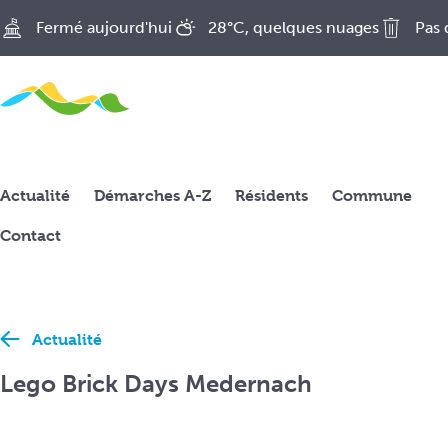
A
Fermé aujourd'hui
28°C, quelques nuages
Pas 
c
c
é
d
e
r
Actualité
a
Démarches A-Z
Résidents
Commune
u
Contact
c
o
n
t
e
Actualité
n
Lego Brick Days Medernach
u
p
r