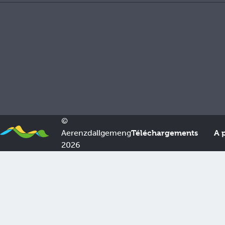
Nos Partenaires
©
Aerenzdallgemeng
Téléchargements
A 
2026