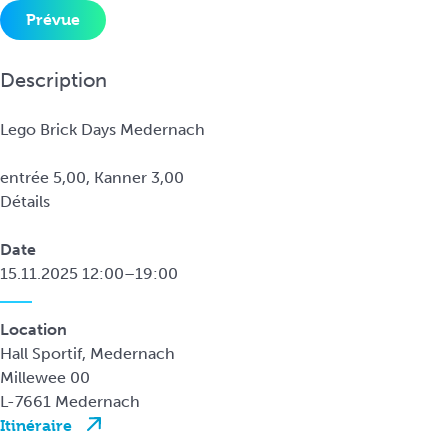
i
Prévue
n
c
Description
i
p
Lego Brick Days Medernach
a
l
entrée 5,00, Kanner 3,00
Détails
Date
15.11.2025 12:00–19:00
Location
Hall Sportif, Medernach
Millewee 00
L-7661 Medernach
Itinéraire