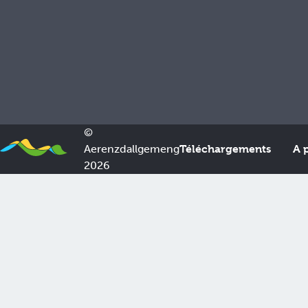
Nos Partenaires
©
Aerenzdallgemeng
Téléchargements
A 
2026