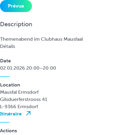
i
Prévue
n
c
Description
i
p
Themenabend im Clubhaus Mausfaal
a
Détails
l
Date
02.01.2026 20:00–20:00
Location
Mausfal Ermsdorf
Gilsduerferstrooss 41
L-9366 Ermsdorf
Itinéraire
Actions