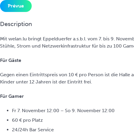
i
Prévue
n
c
Description
i
p
Mit welan.lu bringt Eppelduerfer a.s.b.l. vom 7. bis 9. Nov
a
Stühle, Strom und Netzwerkinfrastruktur für bis zu 100 Game
l
Für Gäste
Gegen einen Eintrittspreis von 10 € pro Person ist die Halle
Kinder unter 12 Jahren ist der Eintritt frei.
Für Gamer
Fr 7. November 12:00 – So 9. November 12:00
60 € pro Platz
24/24h Bar Service