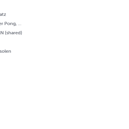
atz
er Pong, …
N (shared)
solen