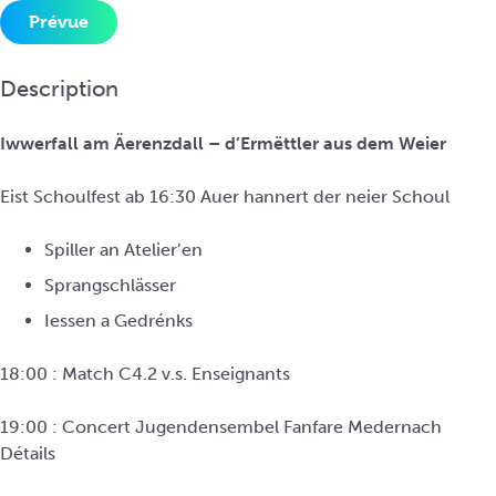
i
Prévue
n
c
Description
i
p
Iwwerfall am Äerenzdall – d’Ermëttler aus dem Weier
a
l
Eist Schoulfest ab 16:30 Auer hannert der neier Schoul
Spiller an Atelier’en
Sprangschlässer
Iessen a Gedrénks
18:00 : Match C4.2 v.s. Enseignants
19:00 : Concert Jugendensembel Fanfare Medernach
Détails