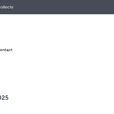
ollecte
ontact
025