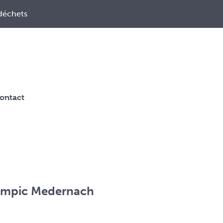
déchets
ontact
ympic Medernach