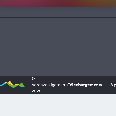
Nos Partenaires
©
Aerenzdallgemeng
Téléchargements
A 
2026