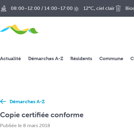
A
08:00–12:00 / 14:00–17:00
12°C, ciel clair
Bio
c
c
é
d
e
r
Actualité
a
Démarches A-Z
Résidents
Commune
C
u
c
o
n
t
e
Démarches A-Z
n
Copie certifiée conforme
u
p
Publiée le 8 mars 2018
r