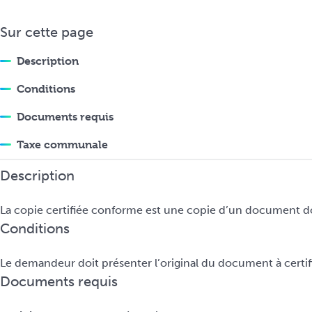
i
n
Sur cette page
c
i
Description
p
Conditions
a
l
Documents requis
Taxe communale
Description
La copie certifiée conforme est une copie d’un document don
Conditions
Le demandeur doit présenter l’original du document à certifi
Documents requis