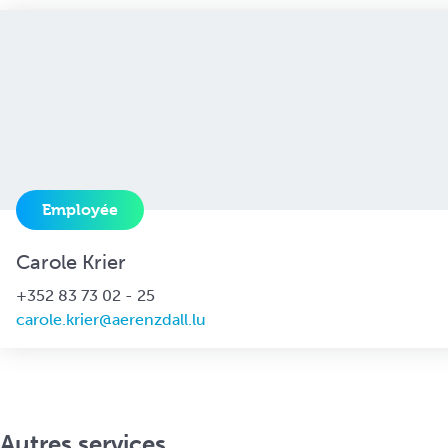
Employée
Carole Krier
+352 83 73 02 - 25
carole.krier@aerenzdall.lu
Autres services