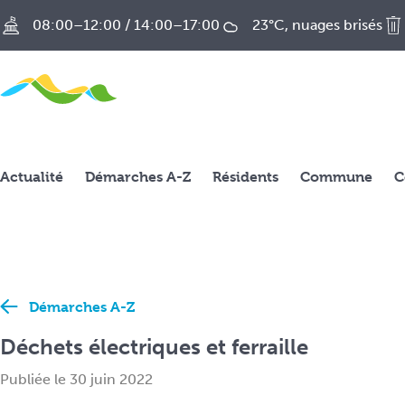
A
08:00–12:00 / 14:00–17:00
23°C, nuages brisés
c
c
é
d
e
r
Actualité
a
Démarches A-Z
Résidents
Commune
C
u
c
o
n
t
e
Démarches A-Z
n
Déchets électriques et ferraille
u
p
Publiée le 30 juin 2022
r