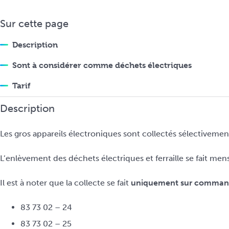
i
n
Sur cette page
c
i
Description
p
Sont à considérer comme déchets électriques
a
l
Tarif
Description
Les gros appareils électroniques sont collectés sélectivemen
L’enlèvement des déchets électriques et ferraille se fait 
Il est à noter que la collecte se fait
uniquement sur comman
83 73 02 – 24
83 73 02 – 25