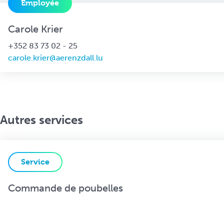
Employée
Carole Krier
+352 83 73 02 - 25
carole.krier@aerenzdall.lu
Autres services
Service
Commande de poubelles